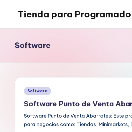
Tienda para Programado
Saltar
al
By
contenido
-
Byspel.com
Software
Publicado
Software
en
Software Punto de Venta Aba
Software Punto de Venta Abarrotes: Este pr
para negocios como: Tiendas, Minimarkets, 