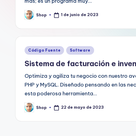
más; es un programa muy…
1 de junio de 2023
Shop
Publicado
por
Publicado
Código Fuente
Software
en
Sistema de facturación e inve
Optimiza y agiliza tu negocio con nuestro a
PHP y MySQL. Diseñado pensando en las ne
esta poderosa herramienta…
22 de mayo de 2023
Shop
Publicado
por